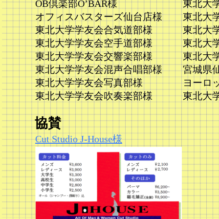
OB倶楽部O’BAR様
東北大
オフィスバスターズ仙台店様
東北大
東北大学学友会合気道部様
東北大
東北大学学友会空手道部様
東北大
東北大学学友会交響楽部様
東北大
東北大学学友会混声合唱部様
宮城県
東北大学学友会写真部様
ヨーロ
東北大学学友会吹奏楽部様
東北大
協賛
Cut Studio J-House様