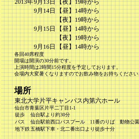
2013年
9月13日
【夜】19時から
9月14日
【昼】14時から
【夜】19時から
9月15日
【昼】14時から
【夜】19時から
9月16日
【昼】14時から
各回40席程度
開場は開演の30分前です。
上演時間は2時間15分程度を予定しております。
会場内大変暑くなりますのでお飲み物をお持ちください
場所
東北大学片平キャンパス内第六ホール
仙台市青葉区片平二丁目1-1
徒歩
仙台駅より約30分
バス
仙台駅前西口バスプール 11番のりば 動物公
地下鉄
五橋駅下車・北二番出口より徒歩十分